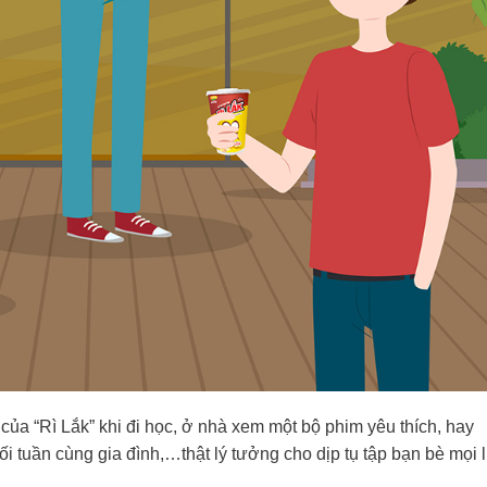
ủa “Rì Lắk” khi đi học, ở nhà xem một bộ phim yêu thích, hay
i tuần cùng gia đình,…thật lý tưởng cho dịp tụ tập bạn bè mọi l