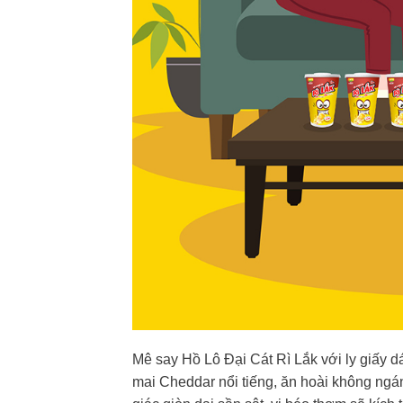
Mê say Hồ Lô Đại Cát Rì Lắk với ly giấy d
mai Cheddar nổi tiếng, ăn hoài không ngá