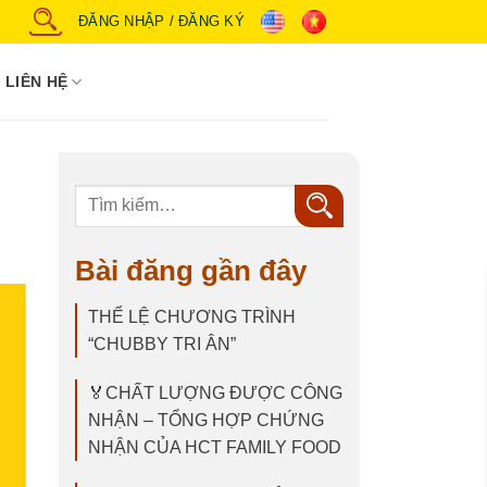
ĐĂNG NHẬP / ĐĂNG KÝ
LIÊN HỆ
Tìm
kiếm:
Bài đăng gần đây
THỂ LỆ CHƯƠNG TRÌNH
“CHUBBY TRI ÂN”
🏅CHẤT LƯỢNG ĐƯỢC CÔNG
NHẬN – TỔNG HỢP CHỨNG
NHẬN CỦA HCT FAMILY FOOD