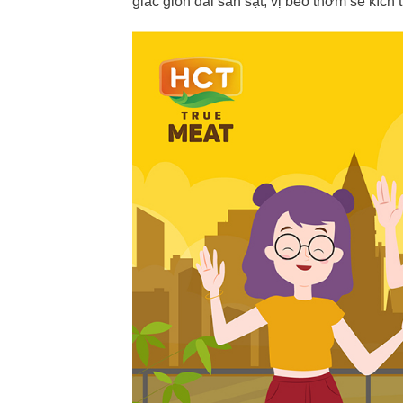
giác giòn dai sần sật, vị béo thơm sẽ kích 