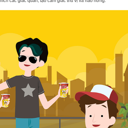
thích các giác quan, tạo cảm giác thú vị và hào hứng.