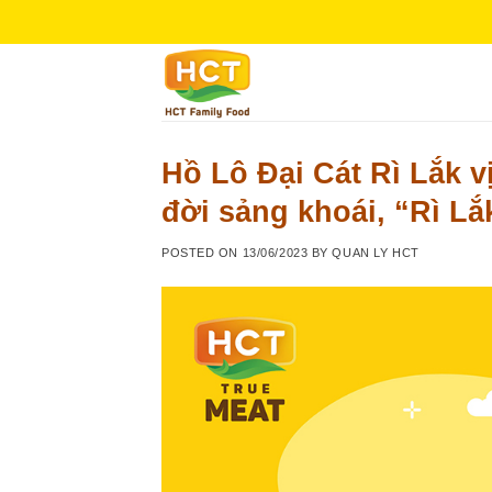
Skip
to
content
Hồ Lô Đại Cát Rì Lắk 
đời sảng khoái, “Rì Lắ
POSTED ON
13/06/2023
BY
QUAN LY HCT