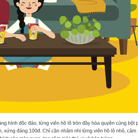
áng hình độc đáo, từng viên hồ lô tròn đầy hòa quyện cùng bột 
n, xứng đáng 100đ. Chỉ cần nhâm nhi từng viên hồ lô nhỏ, cảm