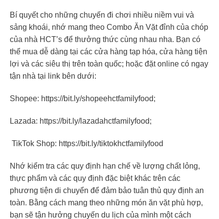
Bí quyết cho những chuyến đi chơi nhiều niềm vui và
sảng khoái, nhớ mang theo Combo Ăn Vặt đỉnh của chóp
của nhà HCT’s để thưởng thức cùng nhau nha. Bạn có
thể mua dễ dàng tại các cửa hàng tạp hóa, cửa hàng tiện
lợi và các siêu thị trên toàn quốc; hoặc đặt online có ngay
tận nhà tại link bên dưới:
Shopee:
https://bit.ly/shopeehctfamilyfood
;
Lazada:
https://bit.ly/lazadahctfamilyfood
;
TikTok Shop:
https://bit.ly/tiktokhctfamilyfood
Nhớ kiểm tra các quy định hạn chế về lượng chất lỏng,
thực phẩm và các quy định đặc biệt khác trên các
phương tiện di chuyển để đảm bảo tuân thủ quy định an
toàn. Bằng cách mang theo những món ăn vặt phù hợp,
bạn sẽ tận hưởng chuyến du lịch của mình một cách