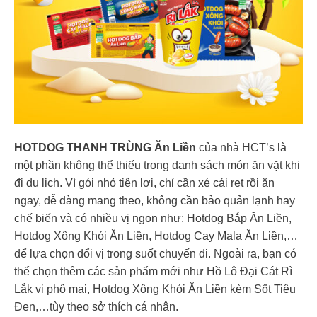
HOTDOG THANH TRÙNG Ăn Liền
của nhà HCT’s là
một phần không thể thiếu trong danh sách món ăn vặt khi
đi du lịch. Vì gói nhỏ tiện lợi, chỉ cần xé cái rẹt rồi ăn
ngay, dễ dàng mang theo, không cần bảo quản lạnh hay
chế biến và có nhiều vị ngon như: Hotdog Bắp Ăn Liền,
Hotdog Xông Khói Ăn Liền, Hotdog Cay Mala Ăn Liền,…
để lựa chọn đổi vị trong suốt chuyến đi. Ngoài ra, bạn có
thể chọn thêm các sản phẩm mới như Hồ Lô Đại Cát Rì
Lắk vị phô mai, Hotdog Xông Khói Ăn Liền kèm Sốt Tiêu
Đen,…tùy theo sở thích cá nhân.