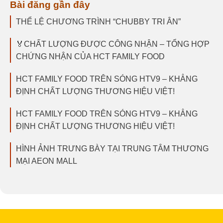
Bài đăng gần đây
THỂ LỆ CHƯƠNG TRÌNH “CHUBBY TRI ÂN”
🏅CHẤT LƯỢNG ĐƯỢC CÔNG NHẬN – TỔNG HỢP
CHỨNG NHẬN CỦA HCT FAMILY FOOD
HCT FAMILY FOOD TRÊN SÓNG HTV9 – KHẲNG
ĐỊNH CHẤT LƯỢNG THƯƠNG HIỆU VIỆT!
HCT FAMILY FOOD TRÊN SÓNG HTV9 – KHẲNG
ĐỊNH CHẤT LƯỢNG THƯƠNG HIỆU VIỆT!
HÌNH ẢNH TRƯNG BÀY TẠI TRUNG TÂM THƯƠNG
MẠI AEON MALL