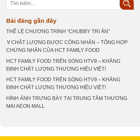
Tìm
kiếm:
Bài đăng gần đây
THỂ LỆ CHƯƠNG TRÌNH “CHUBBY TRI ÂN”
🏅CHẤT LƯỢNG ĐƯỢC CÔNG NHẬN – TỔNG HỢP
CHỨNG NHẬN CỦA HCT FAMILY FOOD
HCT FAMILY FOOD TRÊN SÓNG HTV9 – KHẲNG
ĐỊNH CHẤT LƯỢNG THƯƠNG HIỆU VIỆT!
HCT FAMILY FOOD TRÊN SÓNG HTV9 – KHẲNG
ĐỊNH CHẤT LƯỢNG THƯƠNG HIỆU VIỆT!
HÌNH ẢNH TRƯNG BÀY TẠI TRUNG TÂM THƯƠNG
MẠI AEON MALL