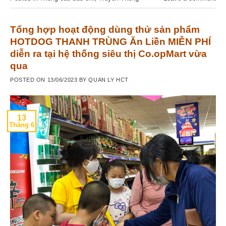
Tổng hợp hoạt động dùng thử sản phẩm
HOTDOG THANH TRÙNG Ăn Liền MIỄN PHÍ
diễn ra tại hệ thống siêu thị Co.opMart vừa
qua
POSTED ON
13/06/2023
BY
QUAN LY HCT
13
Tháng 6