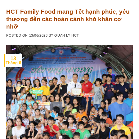
HCT Family Food mang Tết hạnh phúc, yêu
thương đến các hoàn cảnh khó khăn cơ
nhỡ
POSTED ON
13/06/2023
BY
QUAN LY HCT
13
Tháng 6